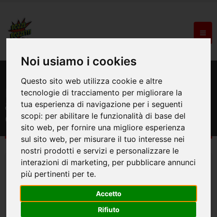
Noi usiamo i cookies
HOME
NEWS
Questo sito web utilizza cookie e altre
Festa della mamma: Gadget ed
tecnologie di tracciamento per migliorare la
accessori personalizzati per la Festa
tua esperienza di navigazione per i seguenti
della Mamma
scopi:
per abilitare le funzionalità di base del
sito web
,
per fornire una migliore esperienza
sul sito web
,
per misurare il tuo interesse nei
nostri prodotti e servizi e personalizzare le
interazioni di marketing
,
per pubblicare annunci
più pertinenti per te
.
Accetto
Rifiuto