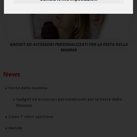
GADGET ED ACCESSORI PERSONALIZZATI PER LA FESTA DELLA
MAMMA
News
Festa della mamma
Gadget ed accessori personalizzati per la Festa della
Mamma
Linea T-shirt spiritose
Natale