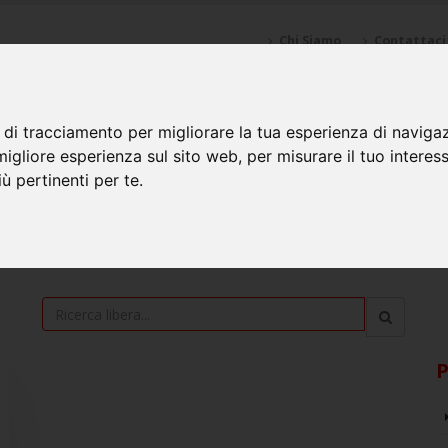
Chi Siamo
Contattaci
CHI SIAM
 di tracciamento per migliorare la tua esperienza di naviga
migliore esperienza sul sito web
,
per misurare il tuo interes
ù pertinenti per te
.
P