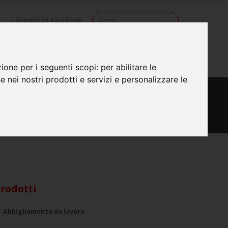
Seguici su Facebook
O
PRODOTTI
NEWS
CONTATTI
zione per i seguenti scopi:
per abilitare le
se nei nostri prodotti e servizi e personalizzare le
rodotti
Abbigliamento da lavoro