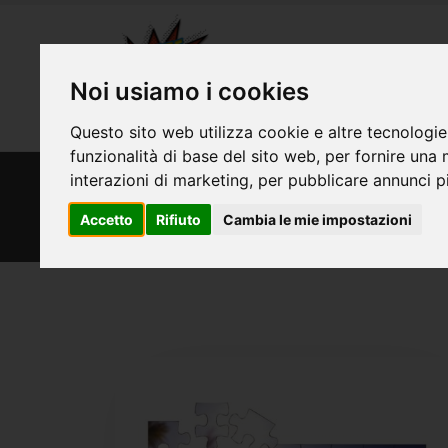
Noi usiamo i cookies
Questo sito web utilizza cookie e altre tecnologie
funzionalità di base del sito web
,
per fornire una 
interazioni di marketing
,
per pubblicare annunci pi
HOME
PRODOTTI
PUZZLE
Prodotti
Accetto
Rifiuto
Cambia le mie impostazioni