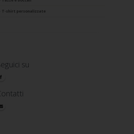
Tazze e boccali
T-shirt personalizzate
eguici su
ontatti