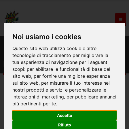
Noi usiamo i cookies
HOME
PRODOTTI
Questo sito web utilizza cookie e altre
T-shirt personalizzate: T Shirt
tecnologie di tracciamento per migliorare la
personalizzata
tua esperienza di navigazione per i seguenti
scopi:
per abilitare le funzionalità di base del
sito web
,
per fornire una migliore esperienza
sul sito web
,
per misurare il tuo interesse nei
nostri prodotti e servizi e personalizzare le
interazioni di marketing
,
per pubblicare annunci
più pertinenti per te
.
Accetto
Rifiuto